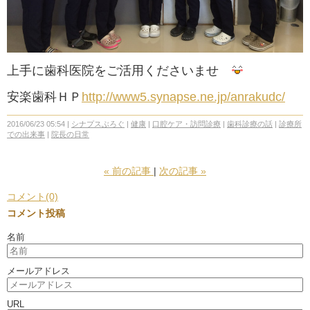
上手に歯科医院をご活用くださいませ
安楽歯科ＨＰ
http://www5.synapse.ne.jp/anrakudc/
2016/06/23 05:54
シナプスぶろぐ
健康
口腔ケア・訪問診療
歯科診療の話
診療所
での出来事
院長の日常
«
前の記事
次の記事
»
コメント(0)
コメント投稿
名前
メールアドレス
URL