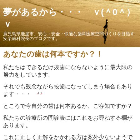
夢があるから・・・ ｖ(＾0＾）
ｖ
鹿児島県鹿屋市、安心・安全・快適な歯科医療空間づくりを目指す
安楽歯科院長のブログです。
あなたの歯は何本ですか？！
私たちはできるだけ抜歯にならないように最大限の
努力をしています。
それでも残念ながら抜歯になってしまう場合もあり
ます・・・
ところで今自分の歯は何本あるか、ご存知ですか？
私たちの診療所の問診表にはこれをお尋ねする欄が
あります。
これに正しく正解をかかれる方は案外少ないようで